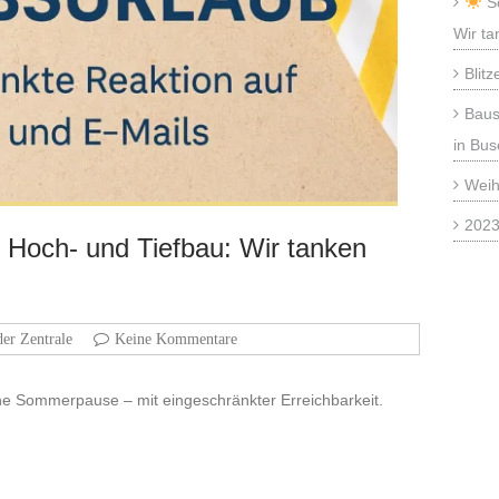
So
Wir ta
Blitz
Baus
in Bus
Weih
2023
och- und Tiefbau: Wir tanken
der Zentrale
Keine Kommentare
ne Sommerpause – mit eingeschränkter Erreichbarkeit.