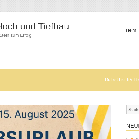
och und Tiefbau
Heim
 Stein zum Erfolg
Du bist hier:
BV Ho
NEU