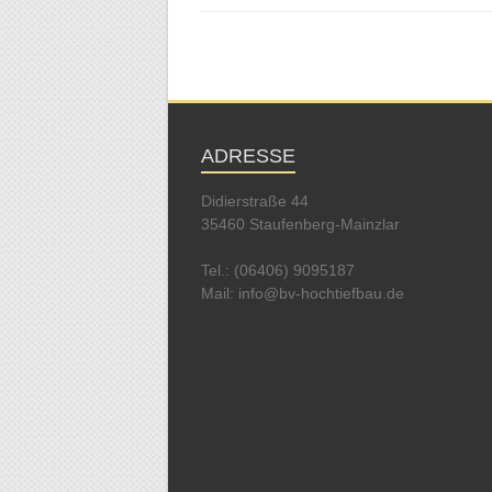
ADRESSE
Didierstraße 44
35460 Staufenberg-Mainzlar
Tel.: (06406) 9095187
Mail: info@bv-hochtiefbau.de