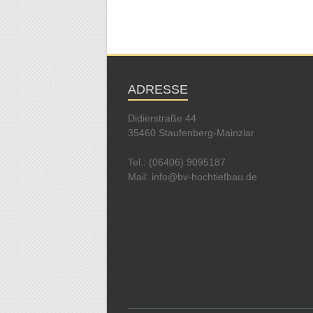
ADRESSE
Didierstraße 44
35460 Staufenberg-Mainzlar
Tel.: (06406) 9095187
Mail: info@bv-hochtiefbau.de