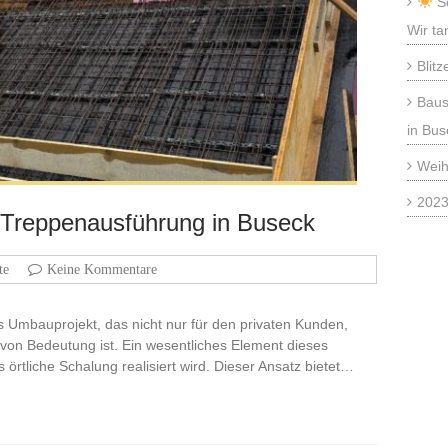
So
Wir ta
Blitz
Baus
in Bus
Weih
2023
ie Treppenausführung in Buseck
te
Keine Kommentare
s Umbauprojekt, das nicht nur für den privaten Kunden,
 von Bedeutung ist. Ein wesentliches Element dieses
s örtliche Schalung realisiert wird. Dieser Ansatz bietet…