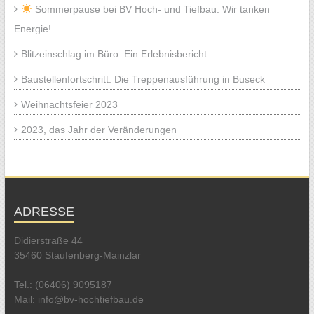
Sommerpause bei BV Hoch- und Tiefbau: Wir tanken
Energie!
Blitzeinschlag im Büro: Ein Erlebnisbericht
Baustellenfortschritt: Die Treppenausführung in Buseck
Weihnachtsfeier 2023
2023, das Jahr der Veränderungen
ADRESSE
Didierstraße 44
35460 Staufenberg-Mainzlar
Tel.: (06406) 9095187
Mail: info@bv-hochtiefbau.de