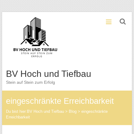
Zum
Inhalt
springen
BV Hoch und Tiefbau
Stein auf Stein zum Erfolg
eingeschränkte Erreichbarkeit
Du bist hier:
BV Hoch und Tiefbau
>
Blog
>
eingeschränkte
Erreichbarkeit