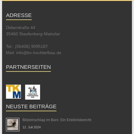
ADRESSE
Didierstraße 44
35460 Staufenberg-Mainzlar
Tel.: (06406) 9095187
Mail: info@bv-hochtiefbau.de
PARTNERSEITEN
NEUSTE BEITRÄGE
Blitzeinschlag im Büro: Ein Erlebnisbericht
12. Juli 2024