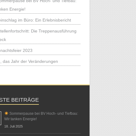
mmerpause bei BV Hoch- und Tiefbau:
nken Energie!
einschlag im Büro: Ein Erlebnisbericht
tellenfortschritt: Die Treppenausführung
eck
nachtsfeier 2023
, das Jahr der Veränderungen
STE BEITRÄGE
Sommerpause bei BV Hoch- und Tiefbau:
Wir tanken Energie!
18. Juli 2025