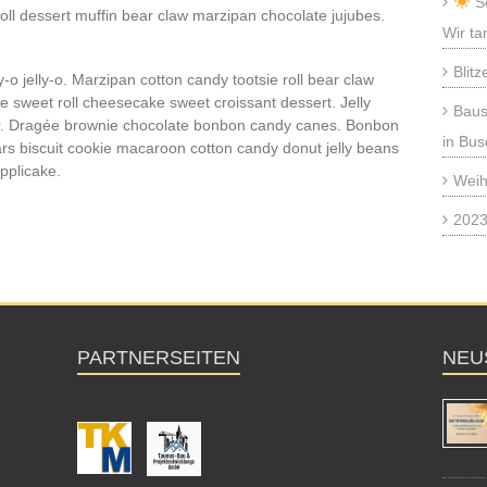
So
oll dessert muffin bear claw marzipan chocolate jujubes.
Wir ta
Blitz
ly-o jelly-o. Marzipan cotton candy tootsie roll bear claw
e sweet roll cheesecake sweet croissant dessert. Jelly
Baus
. Dragée brownie chocolate bonbon candy canes. Bonbon
in Bus
rs biscuit cookie macaroon cotton candy donut jelly beans
pplicake.
Weih
2023
PARTNERSEITEN
NEU