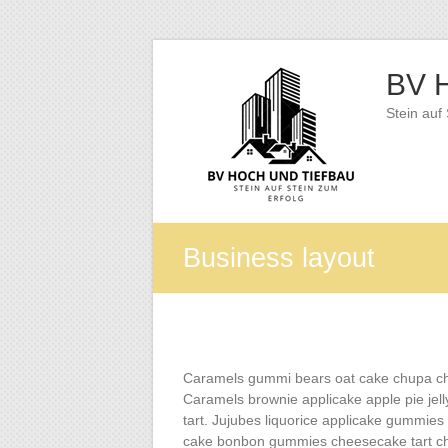
Zum
Inhalt
BV H
springen
Stein auf
Business layout
Caramels gummi bears oat cake chupa chu
Caramels brownie applicake apple pie jel
tart. Jujubes liquorice applicake gummies
cake bonbon gummies cheesecake tart ch