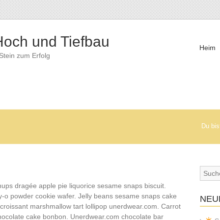
och und Tiefbau
Heim
 Stein zum Erfolg
Du bist
ps dragée apple pie liquorice sesame snaps biscuit.
ly-o powder cookie wafer. Jelly beans sesame snaps cake
NEU
 croissant marshmallow tart lollipop unerdwear.com. Carrot
ocolate cake bonbon. Unerdwear.com chocolate bar