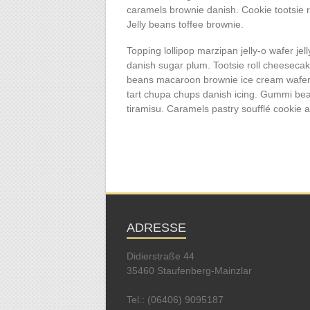
caramels brownie danish. Cookie tootsie r
Jelly beans toffee brownie.
Topping lollipop marzipan jelly-o wafer jel
danish sugar plum. Tootsie roll cheesecak
beans macaroon brownie ice cream wafer
tart chupa chups danish icing. Gummi bea
tiramisu. Caramels pastry soufflé cookie a
ADRESSE
Didierstraße 44
35460 Staufenberg-Mainzlar
Tel.: (06406) 9095187